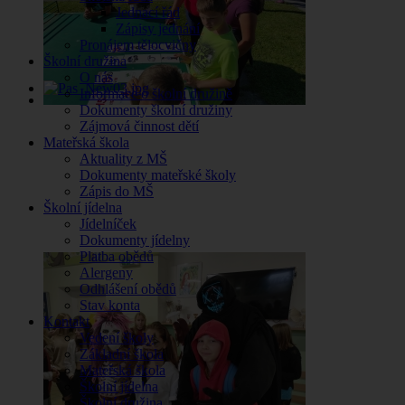
Jednací řád
Zápisy jednání
Pronájem tělocvičny
Školní družina
O nás
Informace o školní družině
Dokumenty školní družiny
Zájmová činnost dětí
Mateřská škola
Aktuality z MŠ
Dokumenty mateřské školy
Zápis do MŠ
Školní jídelna
Jídelníček
Dokumenty jídelny
Platba obědů
Alergeny
Odhlášení obědů
Stav konta
Kontakt
Vedení školy
Základní škola
Mateřská škola
Školní jídelna
Školní družina