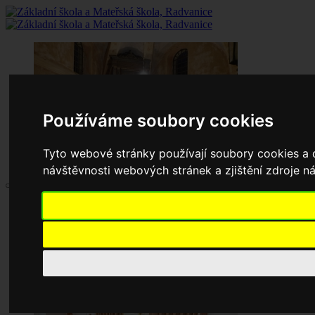
Používáme soubory cookies
Tyto webové stránky používají soubory cookies a d
návštěvnosti webových stránek a zjištění zdroje ná
Aktuality
Základní škola
Historie školy
Dokumenty základní školy
Školská rada
Jednací řád
Zápisy jednání
Pronájem tělocvičny
Školní družina