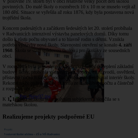
V polovině 19. století byl v obci relativně velký počet dětí školou
povinných. Do malé školy o rozměrech 10 x 10 m se muselo vejít až
180 dětí. Situace se vyřešila až roku 1876, kdy byla postavena nová
trojtřídní škola.
Koncem padesátých a začátkem šedesátých let 20. století probíhala
v Radvanicích intenzivní výstavba panelových domů. Díky tomu
došlo k růstu počtu obyvatel a to hlavně rodin s dětmi. Vznikla
potřeba výstavby nové školy. Slavnostní otevření se konalo
4. září
1960
. Škola se stala spádovou školou i pro školáky ze sousedních
obcí.
V roce
2005
byla provedena rekonstrukce školy (zateplení základní
budovy školy, proběhla výměna oken, topení, el. rozvodů, osvětlení,
přístavba bočních šaten), podstatně se i zmodernizoval interiér školy.
Rekonstrukce byla částečně hrazena ze státního rozpočtu a částečně
z rozpočtu obce.
K
1. 1. 2003
se škola stala právním subjektem a sloučila se s
mateřskou školou.
Realizujeme projekty podpořené EU