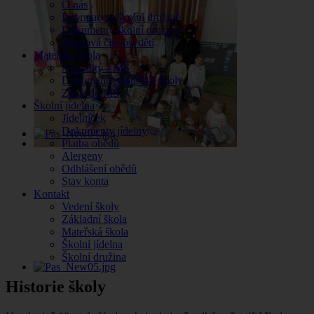
O nás
Informace o školní družině
Dokumenty školní družiny
Zájmová činnost dětí
Mateřská škola
Aktuality z MŠ
Dokumenty mateřské školy
Zápis do MŠ
Školní jídelna
Jídelníček
Dokumenty jídelny
Platba obědů
Alergeny
Odhlášení obědů
Stav konta
Kontakt
Vedení školy
Základní škola
Mateřská škola
Školní jídelna
Školní družina
Historie školy