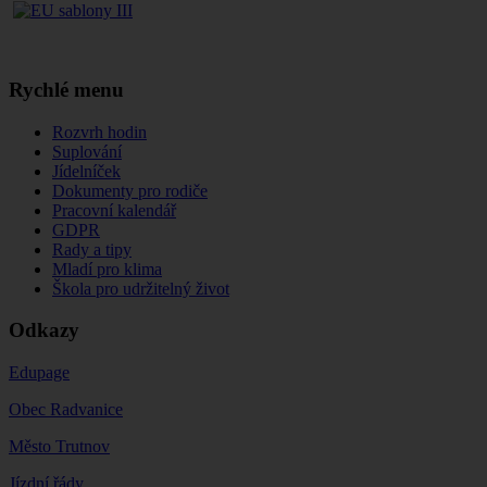
Rychlé menu
Rozvrh hodin
Suplování
Jídelníček
Dokumenty pro rodiče
Pracovní kalendář
GDPR
Rady a tipy
Mladí pro klima
Škola pro udržitelný život
Odkazy
Edupage
Obec Radvanice
Město Trutnov
Jízdní řády