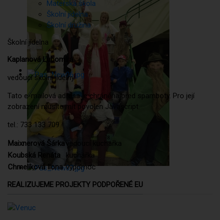
Mateřská škola
Školní jídelna
Školní družina
Školní jídelna
Kaplanová Lubomíra
vedoucí školní jídelny
Tato e-mailová adresa je chráněna před spamboty. Pro její
zobrazení musíte mít povolen Javascript.
tel.: 733 133 709
Maixnerová Šárka
vedoucí kuchařka
Koubská Renáta
kuchařka
Chmelíková Ilona
výpomoc
REALIZUJEME PROJEKTY PODPOŘENÉ EU