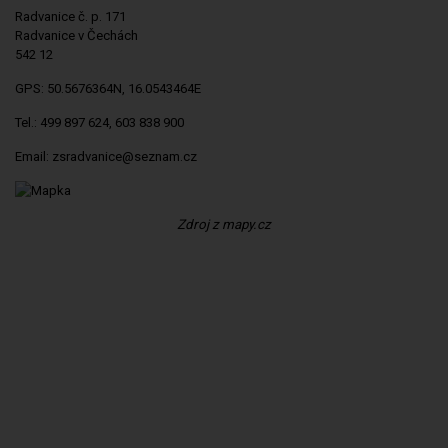
Radvanice č. p. 171
Radvanice v Čechách
542 12
GPS: 50.5676364N, 16.0543464E
Tel.: 499 897 624, 603 838 900
Email: zsradvanice@seznam.cz
Zdroj z mapy.cz