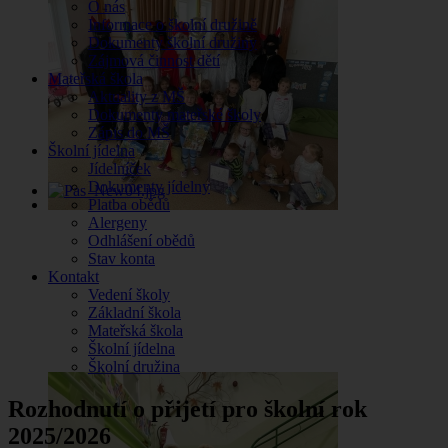
O nás
Informace o školní družině
Dokumenty školní družiny
Zájmová činnost dětí
Mateřská škola
Aktuality z MŠ
Dokumenty mateřské školy
Zápis do MŠ
Školní jídelna
Jídelníček
Dokumenty jídelny
Platba obědů
Alergeny
Odhlášení obědů
Stav konta
Kontakt
Vedení školy
Základní škola
Mateřská škola
Školní jídelna
Školní družina
Rozhodnutí o přijetí pro školní rok
2025/2026