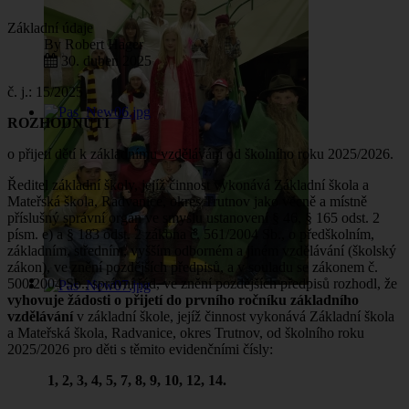
Základní údaje
By
Robert Hager
30. duben 2025
č. j.: 15/2025
ROZHODNUTÍ
o přijetí dětí k základnímu vzdělávání od školního roku 2025/2026.
Ředitel základní školy, jejíž činnost vykonává Základní škola a
Mateřská škola, Radvanice, okres Trutnov jako věcně a místně
příslušný správní orgán ve smyslu ustanovení § 46, § 165 odst. 2
písm. e) a § 183 odst. 2 zákona č. 561/2004 Sb., o předškolním,
základním, středním, vyšším odborném a jiném vzdělávání (školský
zákon), ve znění pozdějších předpisů, a v souladu se zákonem č.
500/2004 Sb., správní řád, ve znění pozdějších předpisů rozhodl, že
vyhovuje žádosti o přijetí do prvního ročníku základního
vzdělávání
v základní škole, jejíž činnost vykonává Základní škola
a Mateřská škola, Radvanice, okres Trutnov, od školního roku
2025/2026 pro děti s těmito evidenčními čísly:
1, 2, 3, 4, 5, 7, 8, 9, 10, 12, 14.