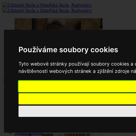
Používáme soubory cookies
Tyto webové stránky používají soubory cookies a d
návštěvnosti webových stránek a zjištění zdroje ná
Aktuality
Základní škola
Historie školy
Dokumenty základní školy
Školská rada
Jednací řád
Zápisy jednání
Pronájem tělocvičny
Školní družina